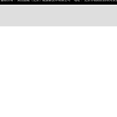
版权所有：
英杰惠能（北京）能源新技术有限公司
地址：
北京市朝阳区西坝河东里1