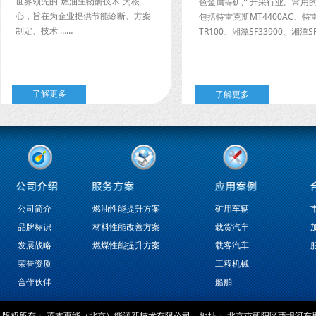
世界领先的“燃油生物酶技术”为核
色金属等矿产开采行业。常用
心，旨在为企业提供节能诊断、方案
包括特雷克斯MT4400AC、特
制定、技术 ……
TR100、湘潭SF33900、湘潭SF
了解更多
了解更多
公司简介
燃油性能提升方案
矿用车辆
品牌标识
材料性能改善方案
载货汽车
发展战略
燃煤性能提升方案
载客汽车
荣誉资质
工程机械
合作伙伴
船舶